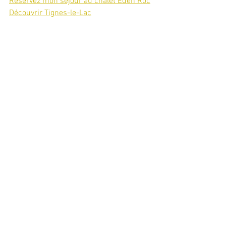
Réservez mon séjour au chalet Eden Roc
Découvrir Tignes-le-Lac