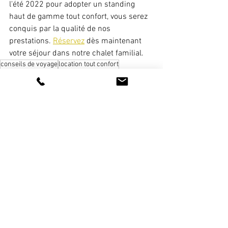
l'été 2022 pour adopter un standing 
haut de gamme tout confort, vous serez 
conquis par la qualité de nos 
prestations. 
Réservez
 dès maintenant 
votre séjour dans notre chalet familial. 
conseils de voyage
location tout confort
organiser ses vacances à la montagne
organiser ses vacances à tignes savoie
activités du ski
vacances au ski
préparer ses vacances
skier toute l'année
remise location ski
ski en toute saison
services à la loc
service de chef à domicile
préparer son séjour au ski
vacances à la montagne
Voir tout
Posts récents